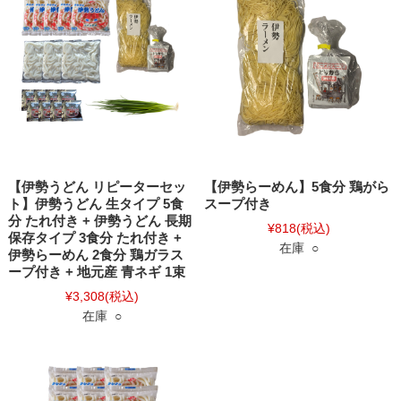
【伊勢うどん リピーターセッ
【伊勢らーめん】5食分 鶏がら
ト】伊勢うどん 生タイプ 5食
スープ付き
分 たれ付き + 伊勢うどん 長期
¥818
(税込)
保存タイプ 3食分 たれ付き +
在庫 ○
伊勢らーめん 2食分 鶏ガラス
ープ付き + 地元産 青ネギ 1束
¥3,308
(税込)
在庫 ○