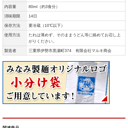
内容量
80ml（約3食分）
消味期限
14日
保存方法
要冷蔵（10℃以下）
使用方法
たれは薄めず、そのままうどん等に絡めてお召し上
がりください。
製造者
三重県伊勢市黒瀬町374 有限会社マルキ商会
関連商品